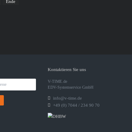
Ende
Kontaktieren Sie uns
V-TIME.de
EDV-Systemservice GmbH
info@v-time.de
N
+49 (0) 7044 / 234 90 70