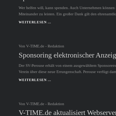
Wer helfen will, kann spenden. Auch Unternehmen können di
Miteinander zu leisten. Ein großer Dank gilt den ehrenamtli
SPENDE
WEITERLESEN …
AN
MUKOVISZIDOSE
E.V.
FÜR
Von V-TIME.de - Redaktion
DEN
Sponsoring elektronischer Anzeig
GUTEN
ZWECK
Der SV-Perouse erhält von einem ausgewähltem Sponsorenve
Verein über diese neue Errungenschaft. Perouse verfügt da
SPONSORING
WEITERLESEN …
ELEKTRONISCHER
ANZEIGETAFEL
DES
SV-
Von V-TIME.de - Redaktion
PEROUSE
V-TIME.de aktualisiert Webserve