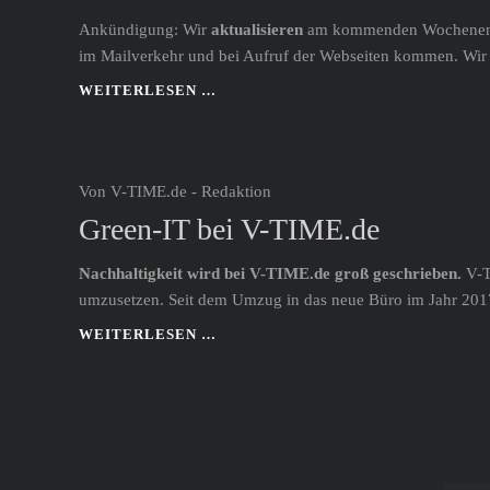
Ankündigung: Wir
aktualisieren
am kommenden Wochene
im Mailverkehr und bei Aufruf der Webseiten kommen. Wir 
V-
WEITERLESEN …
TIME.DE
AKTUALISIERT
WEBSERVER
Von V-TIME.de - Redaktion
Green-IT bei V-TIME.de
Nachhaltigkeit wird bei V-TIME.de groß geschrieben.
V-T
umzusetzen. Seit dem Umzug in das neue Büro im Jahr 2017
GREEN-
WEITERLESEN …
IT
BEI
V-
TIME.DE