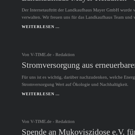
sind ein Fan davon, die Dinge anders zu
Der Internetauftritt der Landkaufhaus Mayer GmbH wurde vo
machen und neue Wege zu gehen.
verwalten. Wir freuen uns für das Landkaufhaus Team und 
LANDKAUFHAUS
WEITERLESEN …
MAYER
RELAUNCH
-
NEUES
Von V-TIME.de - Redaktion
CMS
Stromversorgung aus erneuerbare
MIT
MULTISHOP-
SYSTEM
Für uns ist es wichtig, darüber nachzudenken, welche Energ
Stromversorgung Wert auf Ökologie und Nachhaltigkeit.
STROMVERSORGUNG
WEITERLESEN …
AUS
ERNEUERBAREN
ENERGIEQUELLEN
BEI
Von V-TIME.de - Redaktion
V-
Spende an Mukoviszidose e.V. fü
TIME.DE