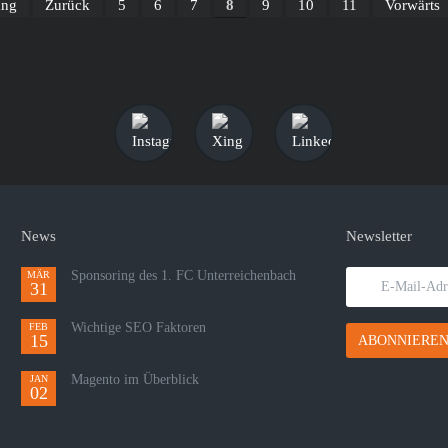
ang
Zurück
5
6
7
8
9
10
11
Vorwärts
News
Newsletter
Sponsoring des 1. FC Unterreichenbach
MÄR
E-
31
Mail-
Adresse
Wichtige SEO Faktoren
FEB
15
ABONNIERE
Magento im Überblick
JAN
02