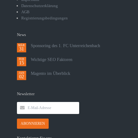
Datenschutzerklärung
AGB
Registrierungsbedingungen
News
Sponsoring des 1. FC Unterreichenbach
MÄR
31
Wichtige SEO Faktoren
FEB
15
Magento im Überblick
JAN
02
Newsletter
E-
Mail-
Adresse
ABONNIEREN
Kontaktieren Sie uns