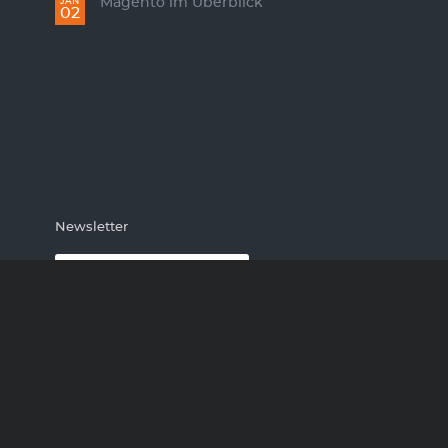
Magento im Überblick
JAN
02
Newsletter
E-
Mail-
Adresse
ABONNIEREN