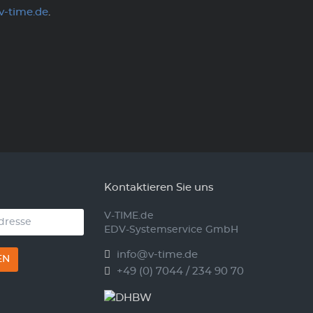
v-time.de
.
Kontaktieren Sie uns
V-TIME.de
EDV-Systemservice GmbH
info@v-time.de
EN
+49 (0) 7044 / 234 90 70