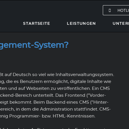
HOTLI
STARTSEITE
LEISTUNGEN
UNTER
utions
ystem
Technology & Developmen
Soziales
First Level Support
agement-System?
en individuelle
am mit Partnern können
hten unser Ticketsystem
Wir digitalisieren und vern
Als Unternehmen tragen wi
Sie haben ein dringendes 
mierlösungen für Ihren
n einen höheren Mehrwert
Unternehmen intelligent m
nur eine Verantwortung g
und benötigen sofort
Unterstützung?
 Internetauftritt.
 spezifischen
neuer Technologien.
unseren Kunden und Mitarb
etsystem ist unseren
sanforderungen bieten.
sondern übernehmen auch
skunden vorbehalten. Wenn
Wir unterstützen Sie auf A
Verantwortung.
auf Deutsch so viel wie Inhaltsverwaltungssystem.
resse daran haben, beraten
sehr gerne mit unserem Fir
e Partner
 die es Benutzern ermöglicht, digitale Inhalte wie
Support.
erne ausführlich.
Soziales
lten und auf Webseiten zu veröffentlichen. Ein CMS
ckend-Bereich unterteilt. Das Frontend ("Vorder-
gezeigt bekommt. Beim Backend eines CMS ("Hinter-
ereich, in dem die Administration stattfindet. CMS-
enig Programmier- bzw. HTML-Kenntnissen.