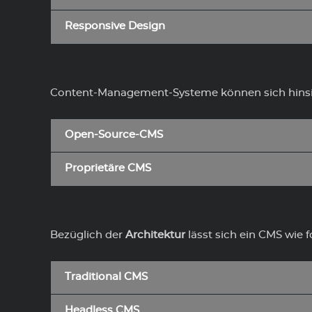
Responsive Design
Content-Management-Systeme können sich hinsi
Open-Source-CMS
Proprietäre CMS
Bezüglich der
Architektur
lässt sich ein CMS wie fo
Traditional CMS
Headless CMS