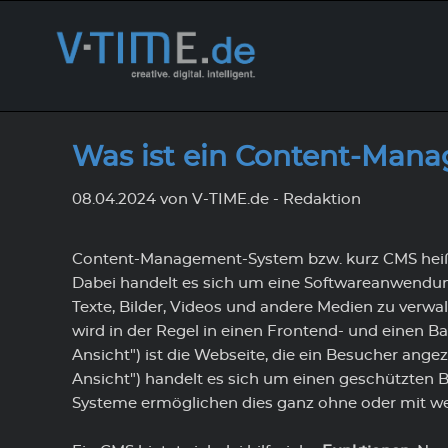
Design & Conception
Aktuelles
Kundenportal
Web Sol
Partner
Tickets
Was ist ein Content-Man
Wir erstellen mit kreativen Ideen
Hier finden Sie aktuelle
Hier können Sie sich mit Ihren
Wir biet
Gemeins
Sie möc
das Design für Ihre Brands und Ihre
Nachrichten der V-TIME.de EDV-
Zugangsdaten in unserem
Program
wir Ihne
nutzen?
08.04.2024
von V-TIME.de - Redaktion
Corporate Identity (CI).
Systemservice GmbH, sowie
Kundenportal anmelden.
modernen
für Ihre
Das Tick
Informationen zu
Geschäft
Um auf dem Laufenden zu bleiben,
Vertrag
branchenspezifischen
Content-Management-System bzw. kurz CMS heißt 
können Sie hier unseren
Sie Inte
Unser
Entwicklungen.
Dabei handelt es sich um eine Softwareanwendung,
abonnieren.
wir Sie g
Newsletter
Texte, Bilder, Videos und andere Medien zu verwa
Aktuelles von V-TIME.de
wird in der Regel in einen Frontend- und einen Ba
Ansicht") ist die Webseite, die ein Besucher an
Ansicht") handelt es sich um einen geschützten B
Systeme ermöglichen dies ganz ohne oder mit w
Unternehmensleitbild