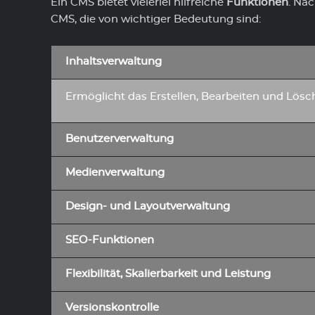
Ein CMS bietet vielerlei hilfreiche
Funktionen
. Na
Wir sind ein modernes
CMS, die von wichtiger Bedeutung sind:
Unternehmen, dass immer im Puls
der Zeit sein möchte. Wir sind ein
Inhaltsverwaltung
Fan davon, die Dinge anders zu
machen und neue Wege zu gehen.
Ermöglicht das Erstellen, Bearbeiten und Lösc
Benutzerverwaltung
Medienverwaltung
Design- und Layoutverwaltung
SEO-Funktionen
Flexibilität, Skalierbarkeit und Leistung
Versionskontrolle