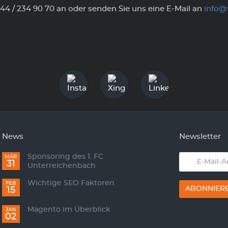
044 / 234 90 70 an oder senden Sie uns eine E-Mail an
info@
News
Newsletter
Sponsoring des 1. FC
E-
MÄR
31
Unterreichenbach
Mail-
Adresse
Wichtige SEO Faktoren
FEB
ABONNIER
15
Magento im Überblick
JAN
02