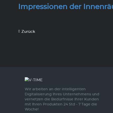
Wir sind ein modernes
Impressionen der Innenr
Unternehmen, dass immer im Puls
der Zeit sein möchte. Wir sind ein
Fan davon, die Dinge anders zu
machen und neue Wege zu gehen.
Zurück
Wir arbeiten an der intelligenten
Digitalisierung Ihres Unternehmens und
vernetzen die Bedürfnisse Ihrer Kunden
mit Ihren Produkten 24 Std - 7 Tage die
Woche!