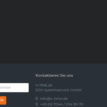
Kontaktieren Sie uns
V-TIME.de
EDV-Systemservice GmbH
info@v-time.de
EN
+49 (0) 7044 / 234 90 70