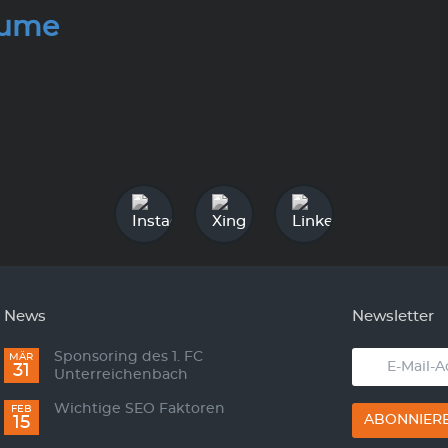
äume
News
Newsletter
Sponsoring des 1. FC
E-
MÄR
31
Unterreichenbach
Mail-
Adresse
Wichtige SEO Faktoren
FEB
ABONNIER
15