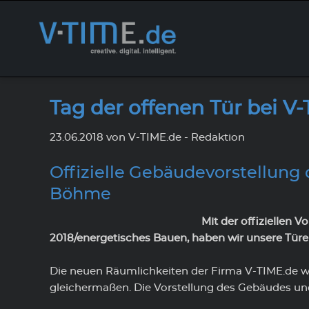
Design & Conception
Aktuelles
Kundenportal
Web Sol
Partner
Tickets
Tag der offenen Tür bei V
Wir erstellen mit kreativen Ideen
Hier finden Sie aktuelle
Hier können Sie sich mit Ihren
Wir biet
Gemeins
Sie möc
das Design für Ihre Brands und Ihre
Nachrichten der V-TIME.de EDV-
Zugangsdaten in unserem
Program
wir Ihne
nutzen?
23.06.2018
von V-TIME.de - Redaktion
Corporate Identity (CI).
Systemservice GmbH, sowie
Kundenportal anmelden.
modernen
für Ihre
Das Tick
Informationen zu
Geschäft
Offizielle Gebäudevorstellung
Um auf dem Laufenden zu bleiben,
Vertrag
branchenspezifischen
können Sie hier unseren
Sie Inte
Unser
Böhme
Entwicklungen.
abonnieren.
wir Sie g
Newsletter
Mit der offiziellen
Aktuelles von V-TIME.de
2018/energetisches Bauen, haben wir unsere Türe
Die neuen Räumlichkeiten der Firma V-TIME.de w
gleichermaßen. Die Vorstellung des Gebäudes und 
Unternehmensleitbild