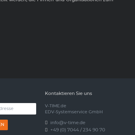
Kontaktieren Sie uns
V-TIME.de
EDV-Systemservice GmbH
info@v-time.de
EN
+49 (0) 7044 / 234 90 70