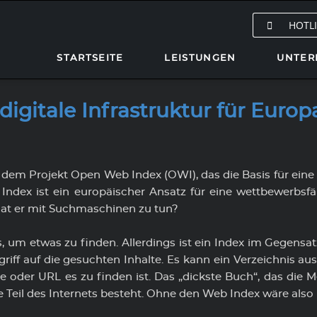
HOTLI
STARTSEITE
LEISTUNGEN
UNTER
utions
ystem
Technology & Developmen
Soziales
First Level Support
igitale Infrastruktur für Europ
en individuelle
am mit Partnern können
hten unser Ticketsystem
Wir digitalisieren und vern
Als Unternehmen tragen wi
Sie haben ein dringendes 
mierlösungen für Ihren
n einen höheren Mehrwert
Unternehmen intelligent m
nur eine Verantwortung g
und benötigen sofort
Unterstützung?
 Internetauftritt.
 spezifischen
neuer Technologien.
unseren Kunden und Mitarb
etsystem ist unseren
sanforderungen bieten.
sondern übernehmen auch
skunden vorbehalten. Wenn
 dem Projekt Open Web Index (OWI), das die Basis für ein
Wir unterstützen Sie auf A
Verantwortung.
resse daran haben, beraten
dex ist ein europäischer Ansatz für eine wettbewerbsfäh
sehr gerne mit unserem Fir
e Partner
Support.
erne ausführlich.
at er mit Suchmaschinen zu tun?
Soziales
s, um etwas zu finden. Allerdings ist ein Index im Gegensa
griff auf die gesuchten Inhalte. Es kann ein Verzeichnis a
e oder URL es zu finden ist. Das „dickste Buch“, das die M
eil des Internets besteht. Ohne den Web Index wäre also