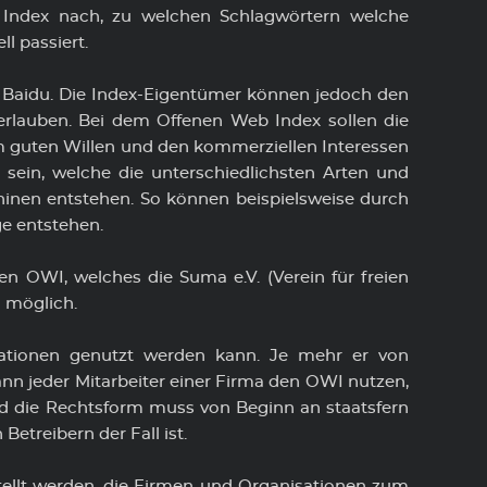
m Index nach, zu welchen Schlagwörtern welche
 passiert.
nd Baidu. Die Index-Eigentümer können jedoch den
erlauben. Bei dem Offenen Web Index sollen die
m guten Willen und den kommerziellen Interessen
 sein, welche die unterschiedlichsten Arten und
nen entstehen. So können beispielsweise durch
e entstehen.
n OWI, welches die Suma e.V. (Verein für freien
g möglich.
ationen genutzt werden kann. Je mehr er von
nn jeder Mitarbeiter einer Firma den OWI nutzen,
nd die Rechtsform muss von Beginn an staatsfern
Betreibern der Fall ist.
stellt werden, die Firmen und Organisationen zum