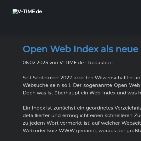
Design & Conception
Aktuelles
Kundenportal
Web Sol
Partner
Tickets
Open Web Index als neue d
Wir erstellen mit kreativen Ideen
Hier finden Sie aktuelle
Hier können Sie sich mit Ihren
Wir biet
Gemeins
Sie möc
das Design für Ihre Brands und Ihre
Nachrichten der V-TIME.de EDV-
Zugangsdaten in unserem
Program
wir Ihne
nutzen?
06.02.2023
von V-TIME.de - Redaktion
Corporate Identity (CI).
Systemservice GmbH, sowie
Kundenportal anmelden.
modernen
für Ihre
Das Tick
Informationen zu
Geschäft
Um auf dem Laufenden zu bleiben,
Vertrag
Seit September 2022 arbeiten Wissenschaftler an
branchenspezifischen
können Sie hier unseren
Sie Inte
Websuche sein soll. Der sogenannte Open Web In
Unser
Entwicklungen.
abonnieren.
wir Sie g
Doch was ist überhaupt ein Web-Index und was h
Newsletter
Aktuelles von V-TIME.de
Ein Index ist zunächst ein geordnetes Verzeichni
detaillierter und ermöglicht einen schnelleren Zu
zu jedem Wort vermerkt ist, auf welcher Webseit
Web oder kurz WWW genannt, woraus der größte T
Unternehmensleitbild