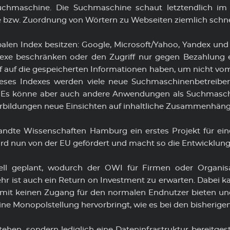
 Suchmaschine. Die Suchmaschine schaut letztendlich i
zw. Zuordnung von Wörtern zu Webseiten ziemlich schnell
globalen Index besitzen: Google, Microsoft/Yahoo, Yandex u
exe beschränken oder den Zugriff nur gegen Bezahlung 
f auf die gespeicherten Informationen haben, um nicht vo
ieses Indexes werden viele neue Suchmaschinenbetreiber
Es könne aber auch andere Anwendungen als Suchmaschi
rbildungen neue Einsichten auf inhaltliche Zusammenhäng
andte Wissenschaften Hamburg ein erstes Projekt für eine
wird nun von der EU gefördert und macht so die Entwicklun
ell geplant, wodurch der OWI für Firmen oder Organis
hr ist auch ein Return on Investment zu erwarten. Dabei ka
omit keinen Zugang für den normalen Endnutzer bieten u
ine Monopolstellung hervorbringt, wie es bei den bisherigen 
tehen, sondern lediglich eine Dateninfrastruktur bereitge