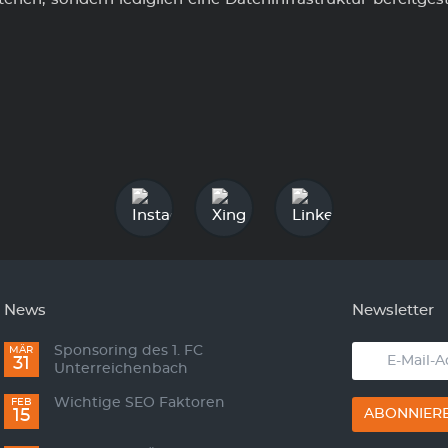
News
Newsletter
Sponsoring des 1. FC
E-
MÄR
31
Unterreichenbach
Mail-
Adresse
Wichtige SEO Faktoren
FEB
ABONNIER
15