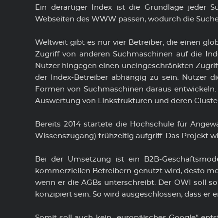
Ein derartiger Index ist die Grundlage jeder
Wir sind ein modernes
Webseiten des WWW passen, wodurch die Suche b
Unternehmen, dass immer im Puls
der Zeit sein möchte. Wir sind ein
Weltweit gibt es nur vier Betreiber, die einen 
Fan davon, die Dinge anders zu
Zugriff von anderen Suchmaschinen auf die Ind
machen und neue Wege zu gehen.
Nutzer hingegen einen uneingeschränkten Zugrif
der Index-Betreiber abhängig zu sein. Nutzer d
Formen von Suchmaschinen daraus entwickeln. 
Auswertung von Linkstrukturen und deren Cluste
Bereits 2014 startete die Hochschule für Angew
Wissenszugang) frühzeitig aufgriff. Das Projekt 
Bei der Umsetzung ist ein B2B-Geschäftsmod
kommerziellen Betreibern genutzt wird, desto me
wenn er die AGBs unterschreibt. Der OWI soll s
konzipiert sein. So wird ausgeschlossen, dass er e
Somit soll auch kein „europäisches Google“ ents